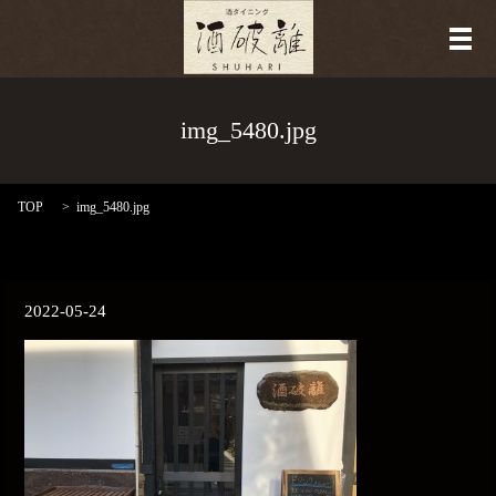
メ
img_5480.jpg
TOP
img_5480.jpg
2022-05-24