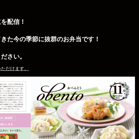
立を配信！
！
てきた今の季節に抜群のお弁当です！
！
ください。
いただけます。